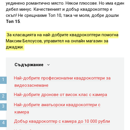
уединено романтично място. Някои плюсове. Но има един
дебел минус. Качественият и добър квадрокоптер е
скъп! Не срещнахме Топ 10, така че моля, добре дошли
Топ 15
.
За класацията на най-добрите квадрокоптери помогна
Максим Белоусов, управител на онлайн магазин за
джаджи.
Съдържание
Най-добрите професионални квадрокоптери за
видеозаснемане
Най-добрите дронове от висок клас с камера
Най-добрите аматьорски квадрокоптери с
камера
Добър квадрокоптер с камера до 10 000 рубли