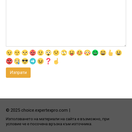
© 2025 choice.expertexpro.com |
Използването на материали на сайта е възможно, при
условие че е посочена връзка към източника.