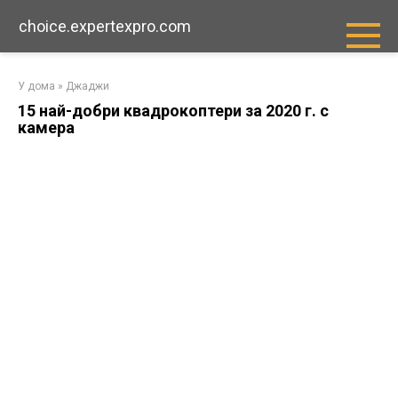
Преминете
choice.expertexpro.com
към
съдържанието
У дома
»
Джаджи
15 най-добри квадрокоптери за 2020 г. с
камера