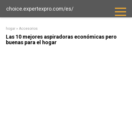
saltar
choice.expertexpro.com/es/
al
contenido
hogar
»
Accesorios
Las 10 mejores aspiradoras económicas pero
buenas para el hogar