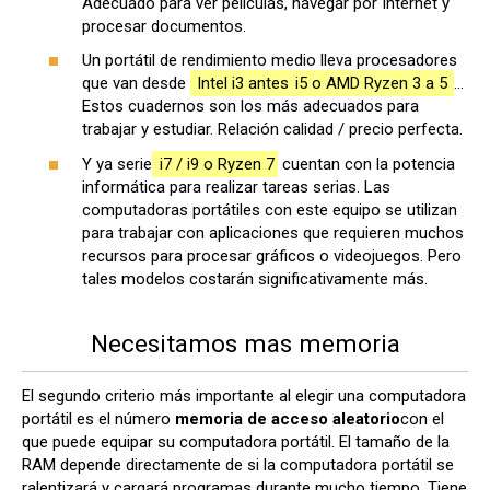
Adecuado para ver películas, navegar por Internet y
procesar documentos.
Un portátil de rendimiento medio lleva procesadores
que van desde
Intel i3 antes
i5 o AMD Ryzen 3 a 5
...
Estos cuadernos son los más adecuados para
trabajar y estudiar. Relación calidad / precio perfecta.
Y ya serie
i7 / i9 o Ryzen 7
cuentan con la potencia
informática para realizar tareas serias. Las
computadoras portátiles con este equipo se utilizan
para trabajar con aplicaciones que requieren muchos
recursos para procesar gráficos o videojuegos. Pero
tales modelos costarán significativamente más.
Necesitamos mas memoria
El segundo criterio más importante al elegir una computadora
portátil es el número
memoria de acceso aleatorio
con el
que puede equipar su computadora portátil. El tamaño de la
RAM depende directamente de si la computadora portátil se
ralentizará y cargará programas durante mucho tiempo. Tiene