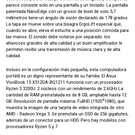
parece consistir solo en una pantalla y un teclado. La pantalla
patentada NanoEdge con un grosor de bisel de solo 5,7
milímetros tiene un ángulo de visión declarado de 178 grados.
La tapa se mueve sobre una bisagra ErgoLift especial que,
cuando se abre, eleva el estuche a una posición cómoda para
las manos. El sonido debe notarse por separado: los
altavoces grandes de alta calidad y un buen amplificador le
permiten recibir una transmisión de música clara y de alta
calidad.
Incluso en la configuración más pequeña, esta computadora
portátil es un digno representante de su familia. El Asus
VivoBook 15 X512DA-BQ1211 funciona con un procesador
Ryzen 3 3200U: 2 núcleos con un rendimiento de 2.6GHz.La
cantidad de RAM preinstalada es de 8 GB, ampliable hasta 12
X
GB. Resolución de pantalla máxima: FullHD (1920
1080), que
muestra la imagen de una tarjeta de video integrada de otro
AMD - Radeon Vega 3. Se preinstala un SSD de 256 gigabytes,
además de un conector para un HDD. Pero hay modelos con
procesadores Ryzen 5 y 7.