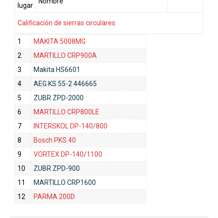
Nombre
lugar
Calificación de sierras circulares
1
MAKITA 5008MG
2
MARTILLO CRP900А
3
Makita HS6601
4
AEG KS 55-2 446665
5
ZUBR ZPD-2000
6
MARTILLO CRP800LE
7
INTERSKOL DP-140/800
8
Bosch PKS 40
9
VORTEX DP-140/1100
10
ZUBR ZPD-900
11
MARTILLO CRP1600
12
PARMA 200D