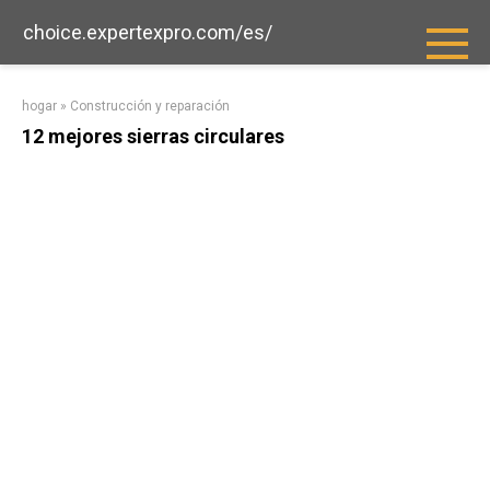
saltar
choice.expertexpro.com/es/
al
contenido
hogar
»
Construcción y reparación
12 mejores sierras circulares