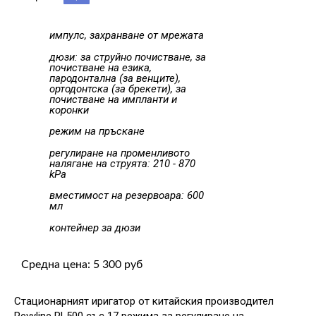
импулс, захранване от мрежата
дюзи: за струйно почистване, за
почистване на езика,
пародонтална (за венците),
ортодонтска (за брекети), за
почистване на импланти и
коронки
режим на пръскане
регулиране на променливото
налягане на струята: 210 - 870
kPa
вместимост на резервоара: 600
мл
контейнер за дюзи
Средна цена: 5 300 руб
Стационарният иригатор от китайския производител
Revyline RL500 със 17 режима за регулиране на