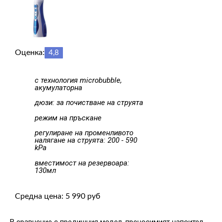
Оценка:
4,8
с технология microbubble,
акумулаторна
дюзи: за почистване на струята
режим на пръскане
регулиране на променливото
налягане на струята: 200 - 590
kPa
вместимост на резервоара:
130мл
Средна цена: 5 990 руб
В сравнение с предишния модел, преносимият напоител