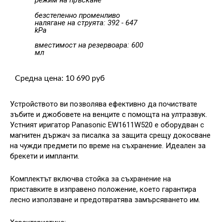
режим на пръскане
безстепенно променливо
налягане на струята: 392 - 647
kPa
вместимост на резервоара: 600
мл
Средна цена: 10 690 руб
Устройството ви позволява ефективно да почиствате
зъбите и джобовете на венците с помощта на ултразвук.
Устният иригатор Panasonic EW1611W520 е оборудван с
магнитен държач за писалка за защита срещу докосване
на чужди предмети по време на съхранение. Идеален за
брекети и импланти.
Комплектът включва стойка за съхранение на
приставките в изправено положение, което гарантира
лесно използване и предотвратява замърсяването им.