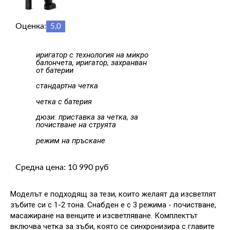
Оценка:
5,0
иригатор с технология на микро
балончета, иригатор, захранван
от батерии
стандартна четка
четка с батерия
дюзи: приставка за четка, за
почистване на струята
режим на пръскане
Средна цена: 10 990 руб
Моделът е подходящ за тези, които желаят да изсветлят
зъбите си с 1-2 тона. Снабден е с 3 режима - почистване,
масажиране на венците и изсветляване. Комплектът
включва четка за зъби, която се синхронизира с главите