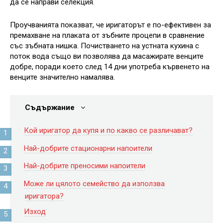
да се направи селекция.
Проучванията показват, че иригаторът е по-ефективен за
премахване на плаката от зъбните процепи в сравнение
със зъбната нишка. Почистването на устната кухина с
поток вода също ви позволява да масажирате венците
добре, поради което след 14 дни употреба кървенето на
венците значително намалява.
Съдържание
Кой иригатор да купя и по какво се различават?
Най-добрите стационарни напоители
Най-добрите преносими напоители
Може ли цялото семейство да използва
иригатора?
Изход