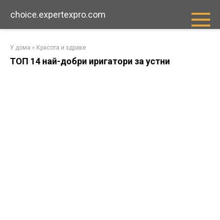
Преминете
choice.expertexpro.com
към
съдържанието
У дома
»
Красота и здраве
ТОП 14 най-добри иригатори за устни