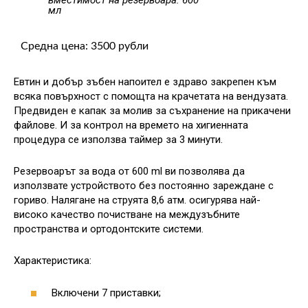
вместимост на резервоара: 600
мл
Средна цена: 3500 рубли
Евтин и добър зъбен напоител е здраво закрепен към
всяка повърхност с помощта на крачетата на вендузата.
Предвиден е капак за молив за съхранение на прикачени
файлове. И за контрол на времето на хигиенната
процедура се използва таймер за 3 минути.
Резервоарът за вода от 600 ml ви позволява да
използвате устройството без постоянно зареждане с
гориво. Налягане на струята 8,6 атм. осигурява най-
високо качество почистване на междузъбните
пространства и ортодонтските системи.
Характеристика:
Включени 7 приставки;