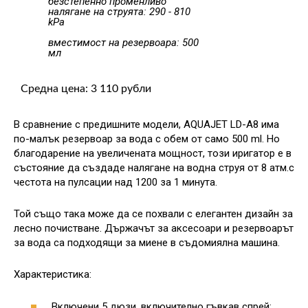
безстепенно променливо
налягане на струята: 290 - 810
kPa
вместимост на резервоара: 500
мл
Средна цена: 3 110 рубли
В сравнение с предишните модели, AQUAJET LD-A8 има
по-малък резервоар за вода с обем от само 500 ml. Но
благодарение на увеличената мощност, този иригатор е в
състояние да създаде налягане на водна струя от 8 атм.с
честота на пулсации над 1200 за 1 минута.
Той също така може да се похвали с елегантен дизайн за
лесно почистване. Държачът за аксесоари и резервоарът
за вода са подходящи за миене в съдомиялна машина.
Характеристика:
Включени 5 дюзи, включително гъвкав спрей;