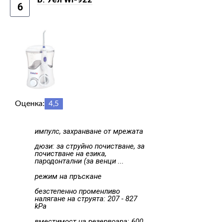
6
Оценка:
4,5
импулс, захранване от мрежата
дюзи: за струйно почистване, за
почистване на езика,
пародонтални (за венци ...
режим на пръскане
безстепенно променливо
налягане на струята: 207 - 827
kPa
вместимост на резервоара: 600