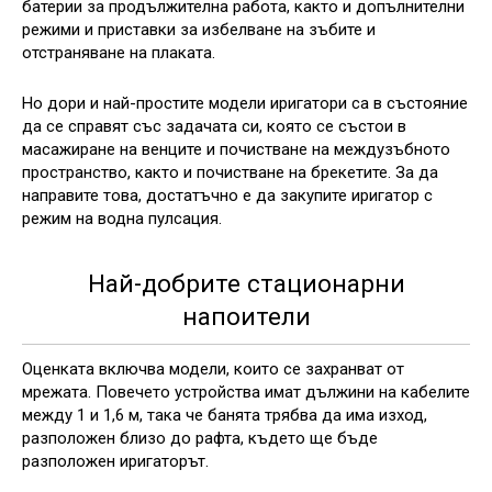
батерии за продължителна работа, както и допълнителни
режими и приставки за избелване на зъбите и
отстраняване на плаката.
Но дори и най-простите модели иригатори са в състояние
да се справят със задачата си, която се състои в
масажиране на венците и почистване на междузъбното
пространство, както и почистване на брекетите. За да
направите това, достатъчно е да закупите иригатор с
режим на водна пулсация.
Най-добрите стационарни
напоители
Оценката включва модели, които се захранват от
мрежата. Повечето устройства имат дължини на кабелите
между 1 и 1,6 м, така че банята трябва да има изход,
разположен близо до рафта, където ще бъде
разположен иригаторът.