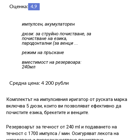
Оценка:
4,9
импулсен, акумулаторен
дюзи: за струйно почистване, за
почистване на езика,
пародонтални (за венци ...
режим на пръскане
вместимост на резервоара:
240мл
Средна цена: 4 200 рубли
Комплектът на импулсивния иригатор от руската марка
включва 5 дюзи, които ви позволяват ефективно да
почистите езика, брекетите и венците.
Резервоарът за течност от 240 ml и подаването на
течност с 1700 импулса / мин. Осигуряват лекота на
използване и висококачествено почистване.