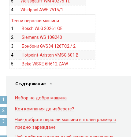
5
Weissgauff WM 40275 TD
4
Whirlpool AWE 7515/1
Тесни перални машини
1
Bosch WLG 20261 OE
2
Siemens WS 10G240
3
Бонбони GVS34 126TC2 / 2
4
Hotpoint-Ariston VMSG 601 B
5
Beko WSRE 6H612 ZAW
Съдържание
Избор на добра машина
Коя компания да изберете?
Най-добрите перални машини в пълен размер с
предно зареждане
Най-добрите модели с най-високо зареждане