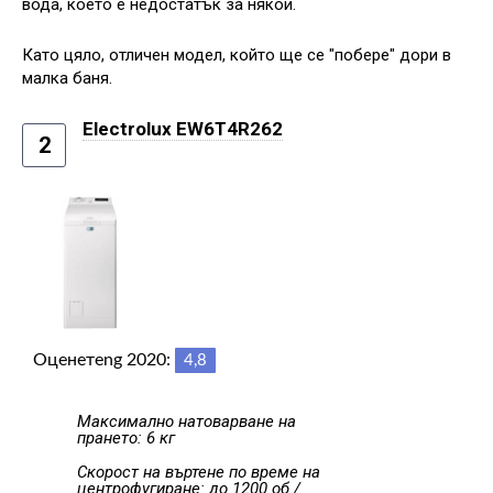
вода, което е недостатък за някои.
Като цяло, отличен модел, който ще се "побере" дори в
малка баня.
Electrolux EW6T4R262
2
Оценете
ng 2020:
4,8
Максимално натоварване на
прането: 6 кг
Скорост на въртене по време на
центрофугиране: до 1200 об /