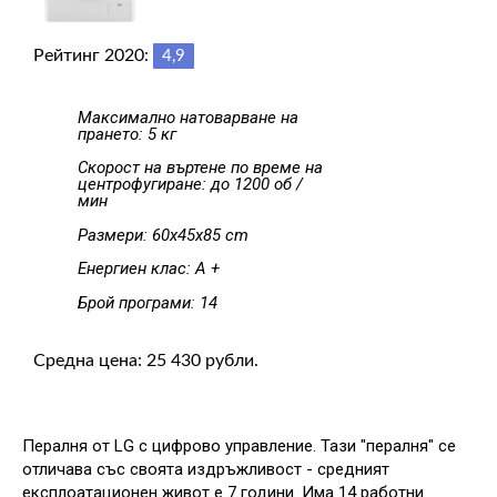
Рейтинг 2020:
4,9
Максимално натоварване на
прането: 5 кг
Скорост на въртене по време на
центрофугиране: до 1200 об /
мин
Размери: 60x45x85 cm
Енергиен клас: A +
Брой програми: 14
Средна цена: 25 430 рубли.
Пералня от LG с цифрово управление. Тази "пералня" се
отличава със своята издръжливост - средният
експлоатационен живот е 7 години. Има 14 работни