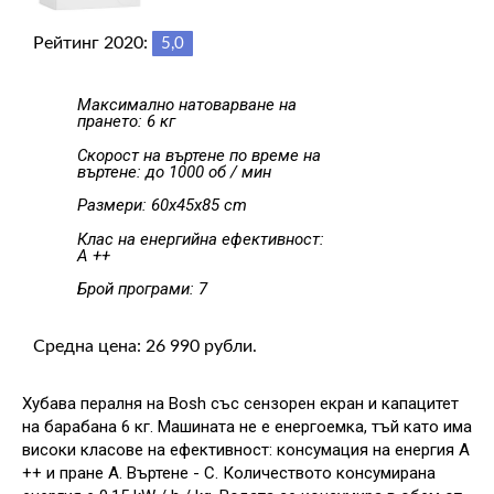
Рейтинг 2020:
5,0
Максимално натоварване на
прането: 6 кг
Скорост на въртене по време на
въртене: до 1000 об / мин
Размери: 60x45x85 cm
Клас на енергийна ефективност:
A ++
Брой програми: 7
Средна цена: 26 990 рубли.
Хубава пералня на Bosh със сензорен екран и капацитет
на барабана 6 кг. Машината не е енергоемка, тъй като има
високи класове на ефективност: консумация на енергия A
++ и пране A. Въртене - C. Количеството консумирана