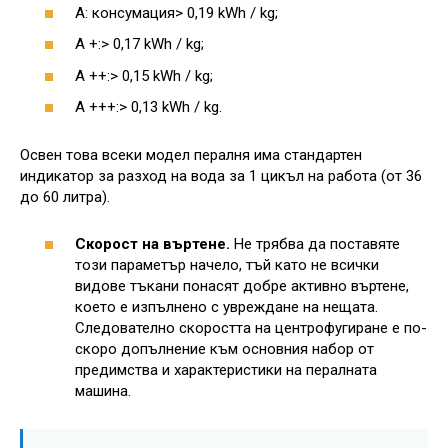
A: консумация> 0,19 kWh / kg;
A +:> 0,17 kWh / kg;
A ++:> 0,15 kWh / kg;
A +++:> 0,13 kWh / kg.
Освен това всеки модел пералня има стандартен
индикатор за разход на вода за 1 цикъл на работа (от 36
до 60 литра).
Скорост на въртене.
Не трябва да поставяте
този параметър начело, тъй като не всички
видове тъкани понасят добре активно въртене,
което е изпълнено с увреждане на нещата.
Следователно скоростта на центрофугиране е по-
скоро допълнение към основния набор от
предимства и характеристики на пералната
машина.