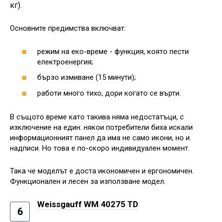
кг).
Основните предимства включват:
режим на еко-време - функция, която пести
електроенергия;
бързо измиване (15 минути);
работи много тихо, дори когато се върти.
В същото време като такива няма недостатъци, с
изключение на един: някои потребители биха искали
информационният панел да има не само икони, но и
надписи. Но това е по-скоро индивидуален момент.
Така че моделът е доста икономичен и ергономичен.
Функционален и лесен за използване модел.
Weissgauff WM 40275 TD
6