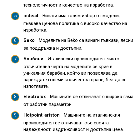
технологичност и качество на изработка.
indesit
... Винаги има голям избор от модели,
гъвкава ценова политика с високо качество на
изработка.
Беко
... Моделите на Beko са винаги гъвкави, лесни
за поддръжка и достъпни.
Бонбони
... Италиански производител, чиято
отличителна черта на моделите се крие в
уникалния барабан, който ви позволява да
зареждате големи количества пране, без да се
изпотявате.
Electrolux
... Машините се отличават с широка гама
от работни параметри.
Hotpoint-ariston
... Машините на италианския
производител се отличават със своята
надеждност, издръжливост и достъпна цена.