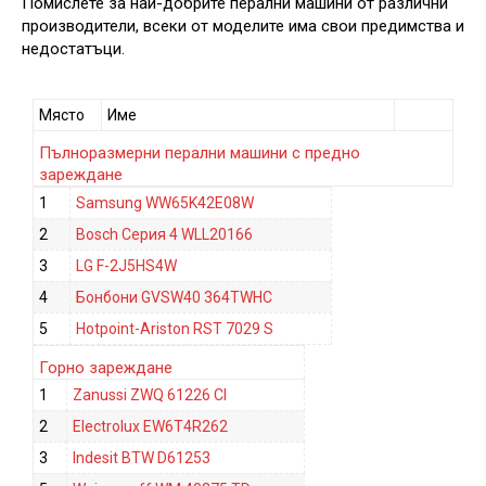
Помислете за най-добрите перални машини от различни
производители, всеки от моделите има свои предимства и
недостатъци.
Място
Име
Пълноразмерни перални машини с предно
зареждане
1
Samsung WW65K42E08W
2
Bosch Серия 4 WLL20166
3
LG F-2J5HS4W
4
Бонбони GVSW40 364TWHC
5
Hotpoint-Ariston RST 7029 S
Горно зареждане
1
Zanussi ZWQ 61226 CI
2
Electrolux EW6T4R262
3
Indesit BTW D61253