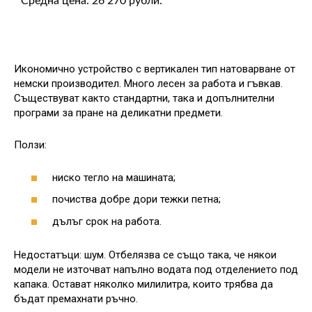
Средна цена: 26 270 рубли.
Икономично устройство с вертикален тип натоварване от
немски производител. Много лесен за работа и гъвкав.
Съществуват както стандартни, така и допълнителни
програми за пране на деликатни предмети.
Ползи:
ниско тегло на машината;
почиства добре дори тежки петна;
дълъг срок на работа.
Недостатъци: шум. Отбелязва се също така, че някои
модели не източват напълно водата под отделението под
капака. Остават няколко милилитра, които трябва да
бъдат премахнати ръчно.