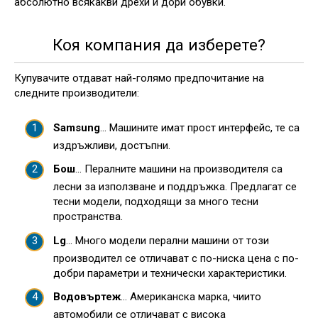
абсолютно всякакви дрехи и дори обувки.
Коя компания да изберете?
Купувачите отдават най-голямо предпочитание на
следните производители:
Samsung
... Машините имат прост интерфейс, те са
издръжливи, достъпни.
Бош
... Пералните машини на производителя са
лесни за използване и поддръжка. Предлагат се
тесни модели, подходящи за много тесни
пространства.
Lg
... Много модели перални машини от този
производител се отличават с по-ниска цена с по-
добри параметри и технически характеристики.
Водовъртеж
... Американска марка, чиито
автомобили се отличават с висока