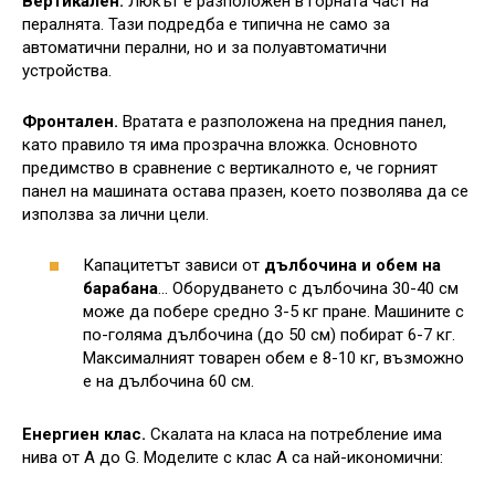
Вертикален.
Люкът е разположен в горната част на
пералнята. Тази подредба е типична не само за
автоматични перални, но и за полуавтоматични
устройства.
Фронтален.
Вратата е разположена на предния панел,
като правило тя има прозрачна вложка. Основното
предимство в сравнение с вертикалното е, че горният
панел на машината остава празен, което позволява да се
използва за лични цели.
Капацитетът зависи от
дълбочина и обем на
барабана
... Оборудването с дълбочина 30-40 см
може да побере средно 3-5 кг пране. Машините с
по-голяма дълбочина (до 50 см) побират 6-7 кг.
Максималният товарен обем е 8-10 кг, възможно
е на дълбочина 60 см.
Енергиен клас.
Скалата на класа на потребление има
нива от A до G. Моделите с клас A са най-икономични: