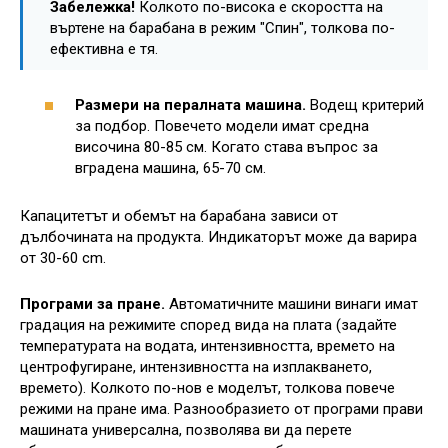
Забележка!
Колкото по-висока е скоростта на
въртене на барабана в режим "Спин", толкова по-
ефективна е тя.
Размери на пералната машина.
Водещ критерий
за подбор. Повечето модели имат средна
височина 80-85 см. Когато става въпрос за
вградена машина, 65-70 см.
Капацитетът и обемът на барабана зависи от
дълбочината на продукта. Индикаторът може да варира
от 30-60 cm.
Програми за пране.
Автоматичните машини винаги имат
градация на режимите според вида на плата (задайте
температурата на водата, интензивността, времето на
центрофугиране, интензивността на изплакването,
времето). Колкото по-нов е моделът, толкова повече
режими на пране има. Разнообразието от програми прави
машината универсална, позволява ви да перете