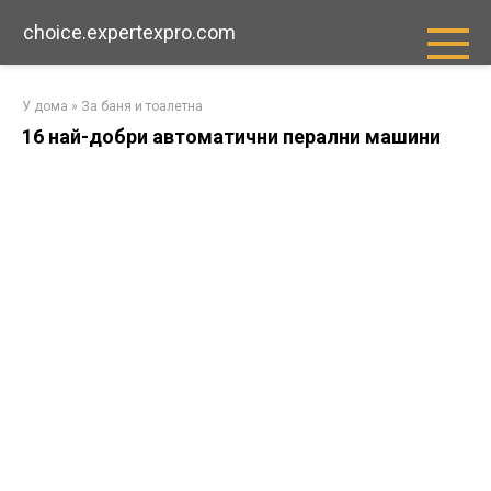
Преминете
choice.expertexpro.com
към
съдържанието
У дома
»
За баня и тоалетна
16 най-добри автоматични перални машини