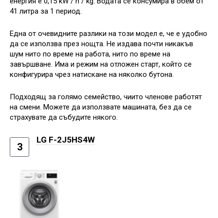
енергия е 0,15 kW / h / kg. Водата се консумира в обем от
41 литра за 1 период.
Една от очевидните разлики на този модел е, че е удобно
да се използва през нощта. Не издава почти никакъв
шум нито по време на работа, нито по време на
завършване. Има и режим на отложен старт, който се
конфигурира чрез натискане на няколко бутона.
Подходящ за голямо семейство, чиито членове работят
на смени. Можете да използвате машината, без да се
страхувате да събудите някого.
LG F-2J5HS4W
3