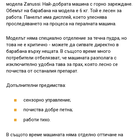
модела Zanussi. Най-добрата машина с горно зареждане.
Обемът на барабана на модела е 6 кг. Той е лесен за
работа. Панелът има дисплей, което улеснява
проследяването на процеса на пералната машина.
Моделът няма специално отделение за течна пудра, но
това не е критично - можете да сипвате директно в
барабана върху нещата. В същото време много
потребители отбелязват, че машината разполага с
изключително удобна тава за прах, която лесно се
почиства от останалия препарат.
Допълнителни предимства:
сензорно управление;
почиства добре петна;
работи тихо.
В същото време машината няма отделно оттичане на