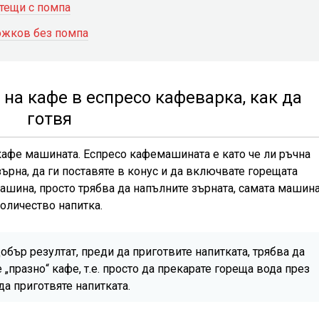
тещи с помпа
рожков без помпа
на кафе в еспресо кафеварка, как да
готвя
кафе машината. Еспресо кафемашината е като че ли ръчна
ърна, да ги поставяте в конус и да включвате горещата
ашина, просто трябва да напълните зърната, самата машин
оличество напитка.
добър резултат, преди да приготвите напитката, трябва да
 „празно“ кафе, т.е. просто да прекарате гореща вода през
да приготвяте напитката.