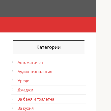
Категории
Автоматичен
Аудио технология
Уреди
Джаджи
За баня и тоалетна
За кухня