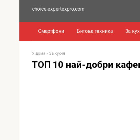
Преминете
choice.expertexpro.com
към
съдържанието
Смартфони
Битова техника
За ку
У дома
»
За кухня
ТОП 10 най-добри кафе