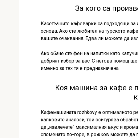
За кого са произ
Касетъчните кафеварки са подходящи за х
основа. Ако сте любител на турското каф
вашите очаквания. Едва ли можете да изле
Ако обаче сте фен на напитки като капуч
добрият избор за вас. С негова помощ ще
именно за тях тя е предназначена.
Коя машина за кафе е 
к
Кафемашината rozhkovy е оптималното ре
капковите аналози, той осигурява обрабо
да „извлечете“ максималния вкус и аромат
споменато по-горе, в рожков можете да п