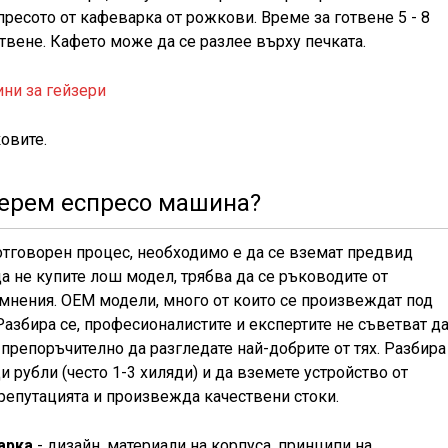
пресото от кафеварка от рожкови. Време за готвене 5 - 8
отвене. Кафето може да се разлее върху печката.
ни за гейзери
овите.
берем еспресо машина?
отговорен процес, необходимо е да се вземат предвид
да не купите лош модел, трябва да се ръководите от
 мнения. OEM модели, много от които се произвеждат под
азбира се, професионалистите и експертите не съветват д
 препоръчително да разгледате най-добрите от тях. Разбира
и рубли (често 1-3 хиляди) и да вземете устройство от
репутацията и произвежда качествени стоки.
арка
- дизайн, материали на корпуса, принципи на