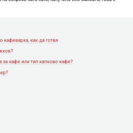
о кафеварка, как да готвя
ожков?
а за кафе или тип капково кафе?
зер?