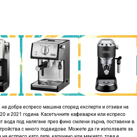
 на добра еспресо машина според експерти и отзиви на
020 и 2021 година. Касетъчните кафеварки или еспресо
т вода под налягане през фино смлени зърна, поставени в
устройства с много подвидове. Можете да ги използвате за
 на еспресо като лате, капучино или макиато, това е