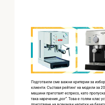
Подготвили сме важни критерии за избор
клиенти. Съставя рейтинг на модели за 2
машини приготвят еспресо, като пропуска
така наречения „рог“. Това е голям клас 
приготвяне на всякакви напитки на базата