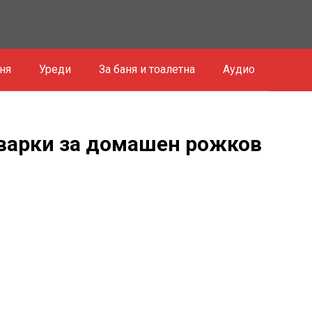
хня
Уреди
За баня и тоалетна
Аудио
варки за домашен рожков