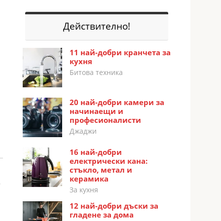
Действително!
11 най-добри кранчета за
кухня
Битова техника
20 най-добри камери за
начинаещи и
професионалисти
Джаджи
16 най-добри
електрически кана:
стъкло, метал и
керамика
,
За кухня
12 най-добри дъски за
гладене за дома