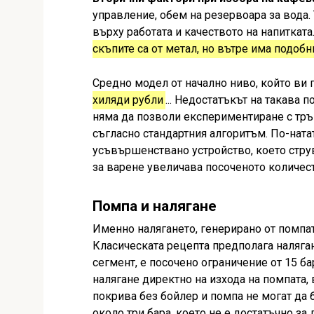
управление, обем на резервоара за вода.
върху работата и качеството на напитката
скъпите са от метал, но вътре има подоб
Средно модел от начално ниво, който ви 
хиляди рубли
... Недостатъкът на такава
няма да позволи експериментиране с тръп
съгласно стандартния алгоритъм. По-нат
усъвършенствано устройство, което стру
за варене увеличава посоченото количест
Помпа и налягане
Именно налягането, генерирано от помпат
Класическата рецепта предполага наляган
сегмент, е посочено ограничение от 15 ба
налягане директно на изхода на помпата,
покрива без бойлер и помпа не могат да 
около три бара, което не е достатъчно за 