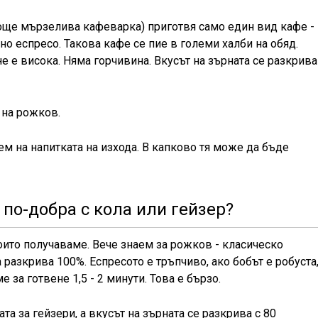
още мързелива кафеварка) приготвя само един вид кафе -
но еспресо. Такова кафе се пие в големи халби на обяд.
е е висока. Няма горчивина. Вкусът на зърната се разкрива
 на рожков.
м на напитката на изхода. В капково тя може да бъде
 по-добра с кола или гейзер?
които получаваме. Вече знаем за рожков - класическо
а разкрива 100%. Еспресото е тръпчиво, ако бобът е робуста
е за готвене 1,5 - 2 минути. Това е бързо.
а за гейзери, а вкусът на зърната се разкрива с 80