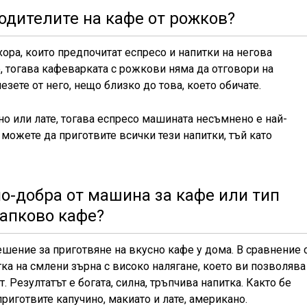
водителите на кафе от рожков?
ора, които предпочитат еспресо и напитки на негова
е, тогава кафеварката с рожкови няма да отговори на
зете от него, нещо близко до това, което обичате.
ино или лате, тогава еспресо машината несъмнено е най-
 можете да приготвите всички тези напитки, тъй като
по-добра от машина за кафе или тип
апково кафе?
шение за приготвяне на вкусно кафе у дома. В сравнение 
тка на смлени зърна с високо налягане, което ви позволява
. Резултатът е богата, силна, тръпчива напитка. Както бе
риготвите капучино, макиато и лате, американо.