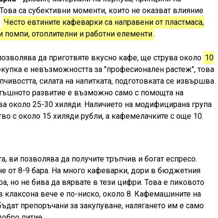
 Това са субективни моменти, които не оказват влияние
.
Често евтините кафеварки са направени от пластмаса,
ни помпи, отоплителни и работни елементи
.
позволява да приготвяте вкусно кафе, ще струва около
10
 покупка е невъзможността за "професионален растеж", това
чивостта, силата на напитката, подготовката се извършва
атъшното развитие е възможно само с помощта на
ва около 25-30 хиляди. Наличието на модифицирана група
во с около 15 хиляди рубли, а кафемелачките с още 10.
а, ви позволява да получите тръпчив и богат еспресо.
е от 8-9 бара. На много кафеварки, дори в бюджетния
ра, но не бива да вярвате в тези цифри. Това е пиковото
 в клаксона вече е по-ниско, около 8. Кафемашините на
бъдат препоръчани за закупуване, налягането им е само
добро питие.