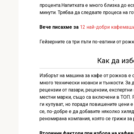
процента.Напитката е много близка до ес
минути. Трябва да следвате процеса на г
Вече писахме за
12 най-добри кафемаши
Гейзерните са три пъти по-евтини от рожк
Как да из
Изборът на машина за кафе от рожков е 
много технически нюанси и тънкости. За 
рецензии от пазари, рецензии, експертни
местни марки, също са включени в ТОП. Р
ги купуват, но поради повишените цени е
се, по-добре е да добавите няколко хиляд
реномирана компания, която се грижи за 
Вторични фактори при избора на кафев