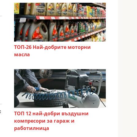
ТОП-26 Най-добрите моторни
масла
с
ТОП 12 най-добри въздушни
компресори за гараж и
работилница