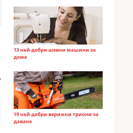
13 най-добри шевни машини за
дома
а
19 най-добри верижни триони за
даване