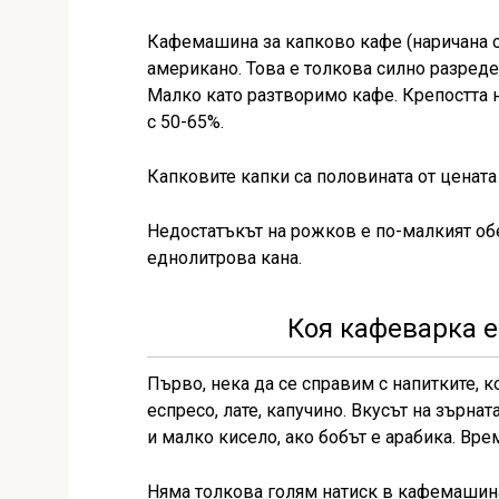
Кафемашина за капково кафе (наричана 
американо. Това е толкова силно разреде
Малко като разтворимо кафе. Крепостта н
с 50-65%.
Капковите капки са половината от цената
Недостатъкът на рожков е по-малкият обе
еднолитрова кана.
Коя кафеварка е
Първо, нека да се справим с напитките, 
еспресо, лате, капучино. Вкусът на зърнат
и малко кисело, ако бобът е арабика. Врем
Няма толкова голям натиск в кафемашинат