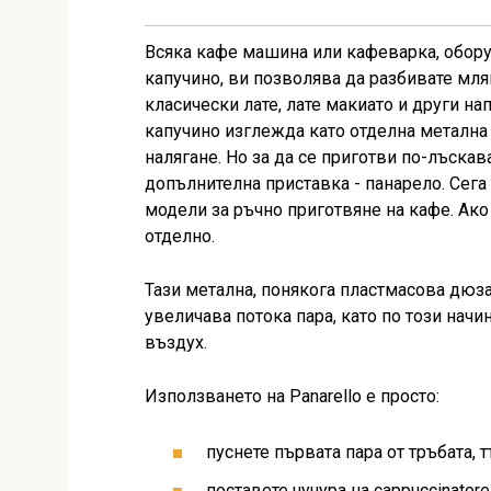
Всяка кафе машина или кафеварка, обору
капучино, ви позволява да разбивате мляк
класически лате, лате макиато и други на
капучино изглежда като отделна метална 
налягане. Но за да се приготви по-лъскава
допълнителна приставка - панарело. Сега
модели за ръчно приготвяне на кафе. Ако 
отделно.
Тази метална, понякога пластмасова дюза
увеличава потока пара, като по този начи
въздух.
Използването на Panarello е просто:
пуснете първата пара от тръбата, т
поставете чучура на cappuccinator