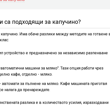
 са подходящи за капучино?
капучино. Има обаче разлики между методите на готвене 
клас:
тип устройство е предназначено за независимо разпенване
луавтоматични машини за мляко". Тази опция работи чрез
делно кафе, отделно - мляко.
- автомати за пълнене на мляко. Кафе машината приготвя
се налага да пренареждате.
инствената разлика е в количеството усилия, изразходвани