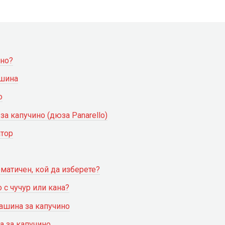
ино?
ашина
о
а капучино (дюза Panarello)
атор
матичен, кой да изберете?
 с чучур или кана?
ашина за капучино
а за капучино