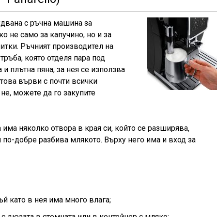
двана с ръчна машина за
о не само за капучино, но и за
питки. Ръчният производител на
тръба, която отделя пара под
 и плътна пяна, за нея се използва
 това върви с почти всички
не, можете да го закупите
 има няколко отвора в края си, който се разширява,
н по-добре разбива млякото. Върху него има и вход за
ъй като в нея има много влага;
e с дюзата в стомната или в контейнер с мляко;