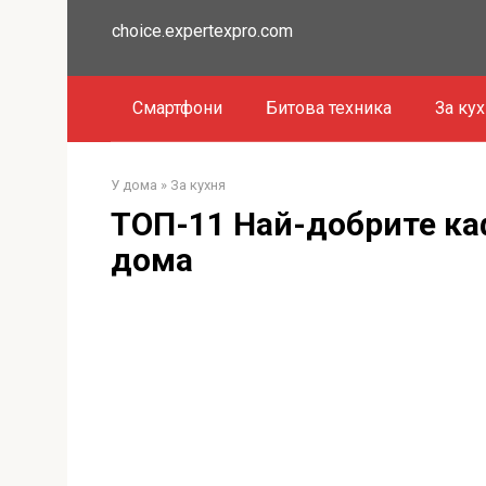
Преминете
choice.expertexpro.com
към
съдържанието
Смартфони
Битова техника
За ку
У дома
»
За кухня
ТОП-11 Най-добрите ка
дома