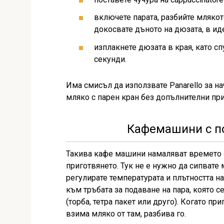
включете парата, разбийте млякот
докосвате дъното на дюзата, в ид
изплакнете дюзата в края, като сп
секунди.
Има смисъл да използвате Panarello за н
мляко с парен кран без допълнителни при
Кафемашини с п
Такива кафе машини намаляват времето з
приготвянето. Тук не е нужно да сипвате 
регулирате температурата и плътността н
към тръбата за подаване на пара, която с
(торба, тетра пакет или друго). Когато пр
взима мляко от там, разбива го.