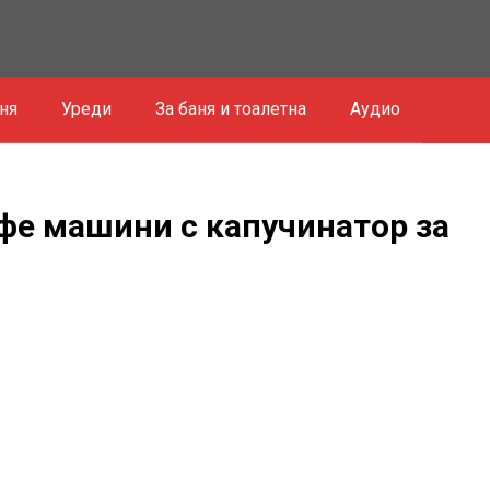
хня
Уреди
За баня и тоалетна
Аудио
фе машини с капучинатор за