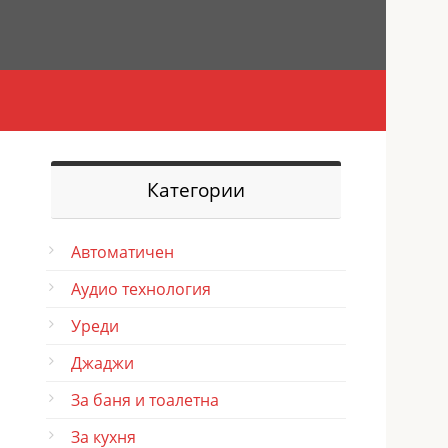
Категории
Автоматичен
Аудио технология
Уреди
Джаджи
За баня и тоалетна
За кухня