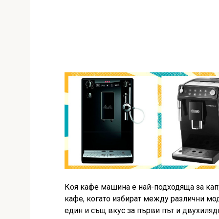
Коя кафе машина е най-подходяща за кап
кафе, когато избират между различни мо
един и същ вкус за първи път и двухилядн