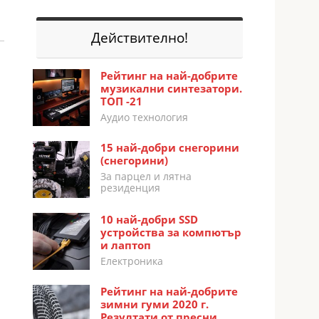
Действително!
Рейтинг на най-добрите
музикални синтезатори.
ТОП -21
Аудио технология
15 най-добри снегорини
(снегорини)
За парцел и лятна
резиденция
10 най-добри SSD
устройства за компютър
и лаптоп
Електроника
Рейтинг на най-добрите
зимни гуми 2020 г.
Резултати от пресни