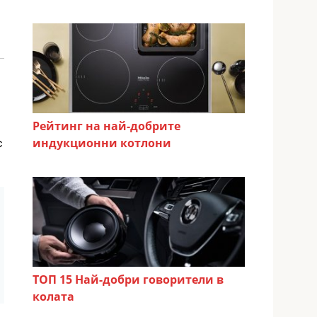
Рейтинг на най-добрите
индукционни котлони
с
ТОП 15 Най-добри говорители в
колата