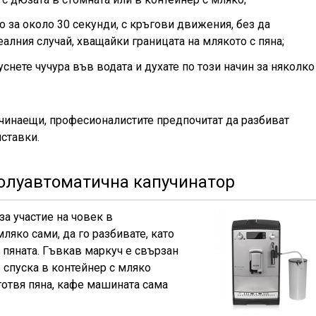
о за около 30 секунди, с кръгови движения, без да
еалния случай, хващайки границата на млякото с пяна;
уснете чучура във водата и духате по този начин за няколко
ачинаещи, професионалистите предпочитат да разбиват
ставки.
олуавтоматична капучинатор
а участие на човек в
мляко сами, да го разбивате, като
а пяната. Гъвкав маркуч е свързан
е спуска в контейнер с мляко
иготвя пяна, кафе машината сама