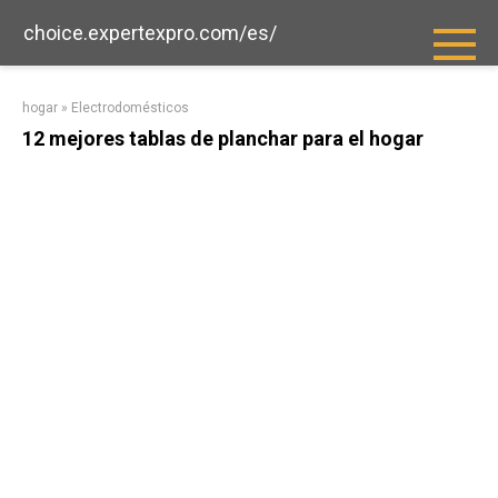
saltar
choice.expertexpro.com/es/
al
contenido
hogar
»
Electrodomésticos
12 mejores tablas de planchar para el hogar