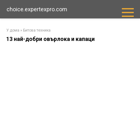
Преминете
choice.expertexpro.com
към
съдържанието
У дома
»
Битова техника
13 най-добри овърлока и капаци