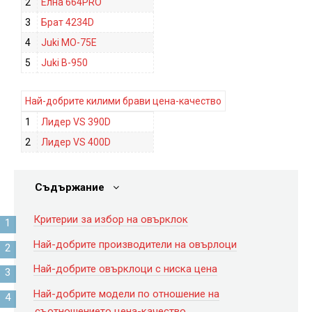
2
Елна 664PRO
3
Брат 4234D
4
Juki MO-75E
5
Juki B-950
Най-добрите килими брави цена-качество
1
Лидер VS 390D
2
Лидер VS 400D
Съдържание
Критерии за избор на овърклок
Най-добрите производители на овърлоци
Най-добрите овърклоци с ниска цена
Най-добрите модели по отношение на
съотношението цена-качество