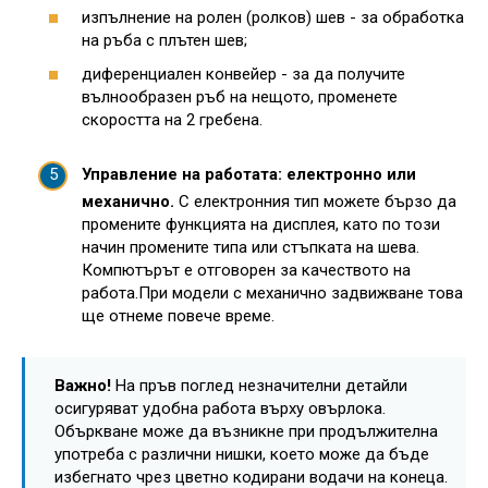
изпълнение на ролен (ролков) шев - за обработка
на ръба с плътен шев;
диференциален конвейер - за да получите
вълнообразен ръб на нещото, променете
скоростта на 2 гребена.
Управление на работата: електронно или
механично.
С електронния тип можете бързо да
промените функцията на дисплея, като по този
начин промените типа или стъпката на шева.
Компютърът е отговорен за качеството на
работа.При модели с механично задвижване това
ще отнеме повече време.
Важно!
На пръв поглед незначителни детайли
осигуряват удобна работа върху овърлока.
Объркване може да възникне при продължителна
употреба с различни нишки, което може да бъде
избегнато чрез цветно кодирани водачи на конеца.