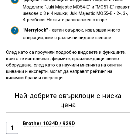
Моделите "Juki Majestic MO54-E" и "MO51-E" правят
шевове с 3 и 4 нишки; Juki Majestic MO55-E - 2-, 3-,
4-резбови. Ножът е разположен отгоре.
"Merrylock"
- евтин овърлок, извършва много
операции, шие с различни видове шевове.
След като са проучили подробно видовете и функциите,
които те изпълняват, фирмите, произвеждащи шевно
оборудване, след като са научили мненията на опитни
шивачки и експерти, могат да направят рейтинг на
килимни брави и оверлоци.
Най-добрите овърклоци с ниска
цена
Brother 1034D / 929D
1