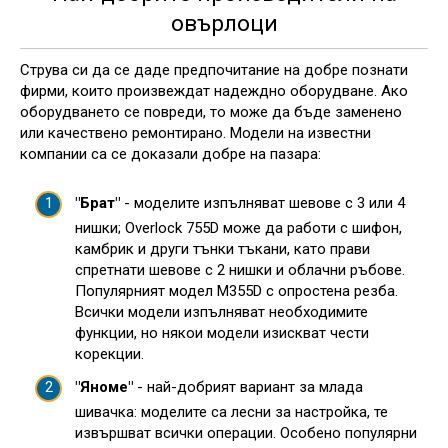
овърлоци
Струва си да се даде предпочитание на добре познати
фирми, които произвеждат надеждно оборудване. Ако
оборудването се повреди, то може да бъде заменено
или качествено ремонтирано. Модели на известни
компании са се доказали добре на пазара:
"Брат"
- моделите изпълняват шевове с 3 или 4
нишки; Overlock 755D може да работи с шифон,
камбрик и други тънки тъкани, като прави
спретнати шевове с 2 нишки и облачни ръбове.
Популярният модел M355D с опростена резба.
Всички модели изпълняват необходимите
функции, но някои модели изискват чести
корекции.
"Яноме"
- най-добрият вариант за млада
шивачка: моделите са лесни за настройка, те
извършват всички операции. Особено популярни