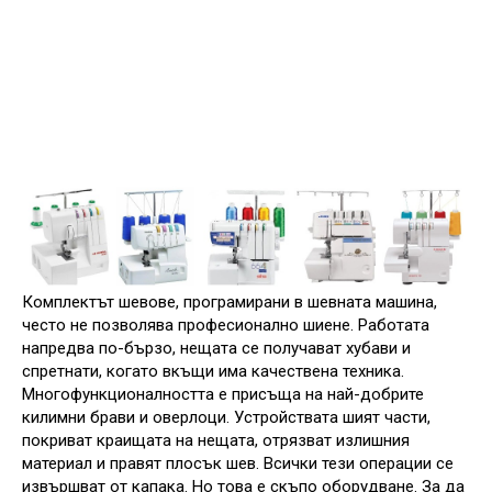
Комплектът шевове, програмирани в шевната машина,
често не позволява професионално шиене. Работата
напредва по-бързо, нещата се получават хубави и
спретнати, когато вкъщи има качествена техника.
Многофункционалността е присъща на най-добрите
килимни брави и оверлоци. Устройствата шият части,
покриват краищата на нещата, отрязват излишния
материал и правят плосък шев. Всички тези операции се
извършват от капака. Но това е скъпо оборудване. За да