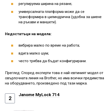
регулируема ширина на рязане;
универсалната платформа може да се
трансформира в цилиндрична (удобна за шиене
на ръкави и маншети).
Недостатъци на модела:
вибрира малко по време на работа;
вдига малко шум;
често трябва да бъдат конфигурирани.
Преглед: Според експерти това е най-евтиният модел от
овърлочната линия на Brother, но има всички предимства
на оборудването, произведено под тази марка.
Janome MyLock 714
2