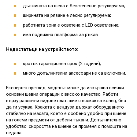
дължината на шева е безстепенно регулируема;
ширината на рязане е лесно регулируема;
работната зона е осветена с LED осветление;
има подвижна платформа за ръкав.
Недостатъци на устройството:
кратък гаранционен срок (2 години);
много допълнителни аксесоари не са включени.
Експертен преглед: моделът може да извършва всички
основни шевни операции с високо качество. Работи
върху различни видове плат; шие с всякакъв конец, без
да ги усуква. Краката с вендузи държат оборудването
стабилно на масата, което е особено удобно при шиене
на големи предмети от дебели тъкани. Допълнително
удобство: скоростта на шиене се променя с помощта на
педала.