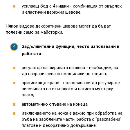
усилващ бод с 4 нишки - комбинация от овърлок
и еластични верижни шевове.
Някои видове декоративни шевове могат да бъдат
полезни само за майсторки.
Задължителни функции, често използвани в
работата:
регулатор на ширината на шева - необходим, за
да направи шева по-малък или по-плътен;
притискащо краче - позволява ви да регулирате
височината на стъпалото и натиска му върху
плата;
автоматично опъване на конеца;
изключването на ножа е важно при обработка на
ръба на заоблените части, работа с "разхлабени"
платове и декоративно довършване;