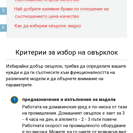
Най-добрите килимни брави по отношение на
съотношението цена-качество
Как да изберем овърлок: видео
Критерии за избор на овърклок
Избирайки добър овърлок, трябва да определите вашите
нужди и да ги съотнесете към функционалността на
различните модели и да обърнете внимание на
параметрите:
предназначение и изпълнение на модела
:
Работата на домакинския уред е по-ниска от тази
на промишления. Домашният овърлок е зает за 3
- 4 часа на ден, в ателието - 2 - 3 пъти повече.
Работната скорост на промишленото оборудване
е по-висока. Можете да го шиете от всякакъв вид