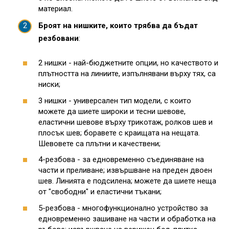
материал.
Броят на нишките, които трябва да бъдат
резбовани
:
2 нишки - най-бюджетните опции, но качеството и
плътността на линиите, изпълнявани върху тях, са
ниски;
3 нишки - универсален тип модели, с които
можете да шиете широки и тесни шевове,
еластични шевове върху трикотаж, ролков шев и
плосък шев; боравете с краищата на нещата.
Шевовете са плътни и качествени;
4-резбова - за едновременно съединяване на
части и преливане; извършване на преден двоен
шев. Линията е подсилена; можете да шиете неща
от "свободни" и еластични тъкани;
5-резбова - многофункционално устройство за
едновременно зашиване на части и обработка на