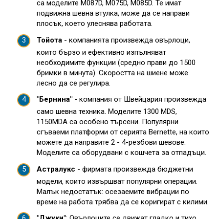
са моделите M087D, M075D, M085D. Те имат
подвижна шевна втулка, може да се направи
плосък, което улеснява работата.
Тойота
- компанията произвежда овърлоци,
които бързо и ефективно изпълняват
необходимите функции (средно прави до 1500
бримки в минута). Скоростта на шиене може
лесно да се регулира.
"Бернина"
- компания от Швейцария произвежда
само шевна техника. Моделите 1300 MDS,
1150MDA са особено търсени. Популярни
сгъваеми платформи от серията Bernette, на които
можете да направите 2 - 4-резбови шевове.
Моделите са оборудвани с кошчета за отпадъци.
Астралукс
- фирмата произвежда бюджетни
модели, които извършват популярни операции.
Малък недостатък: осезаемите вибрации по
време на работа трябва да се коригират с килими.
"Джуки"
: Овърлоците се движат гладко и тихо.