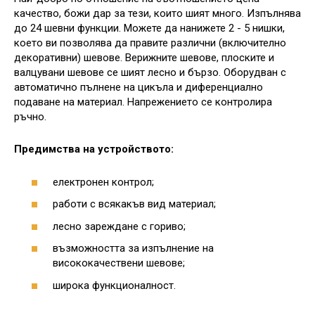
качество, божи дар за тези, които шият много. Изпълнява
до 24 шевни функции. Можете да нанижете 2 - 5 нишки,
което ви позволява да правите различни (включително
декоративни) шевове. Верижните шевове, плоските и
валцувани шевове се шият лесно и бързо. Оборудван с
автоматично пълнене на цикъла и диференциално
подаване на материал. Напрежението се контролира
ръчно.
Предимства на устройството:
електронен контрол;
работи с всякакъв вид материал;
лесно зареждане с гориво;
възможността за изпълнение на
висококачествени шевове;
широка функционалност.