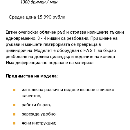
1300 бримки / мин
Средна цена 15 990 рубли
Евтин overlocker облачен ръб и отрязва излишните тъкани
едновременно. 3 - 4 нишки са резбовани. При шиене на
ръкави и маншети платформата се превръща в
цилиндрична. Моделът е оборудван с F.A.S.T. за бързо
резбоване на долния цилиндър и водачите на конеца.
Има диференциално подаване на материал.
Предимства на модела:
изпълнява различни видове шевове с високо
качество;
работи бързо;
зарежда удобно;
ясни инструкции;