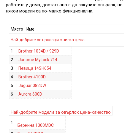
работите у дома, достатъчно е да закупите овърлок, но
някои модели са по-малко функционални.
Място
Име
Най-добрите овърклоци с ниска цена
1
Brother 1034D / 929D
2
Janome MyLock 714
3
Певица 14SH654
4
Brother 4100D
5
Jaguar 082DW
6
Aurora 600D
Най-добрите модели за овърлок цена-качество
1
Бернина 1300MDC