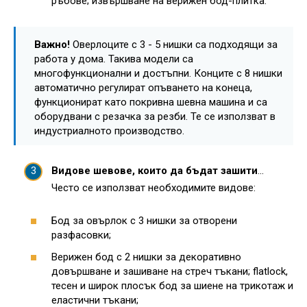
ръбове; извършване на верижен бод-плитка.
Важно!
Оверлоците с 3 - 5 нишки са подходящи за
работа у дома. Такива модели са
многофункционални и достъпни. Конците с 8 нишки
автоматично регулират опъването на конеца,
функционират като покривна шевна машина и са
оборудвани с резачка за резби. Те се използват в
индустриалното производство.
Видове шевове, които да бъдат зашити
...
Често се използват необходимите видове:
Бод за овърлок с 3 нишки за отворени
разфасовки;
Верижен бод с 2 нишки за декоративно
довършване и зашиване на стреч тъкани; flatlock,
тесен и широк плосък бод за шиене на трикотаж и
еластични тъкани;